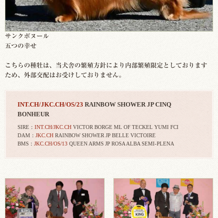
サンクボヌール
五つの幸せ
こちらの種牡は、当犬舎の繁殖方針により内部繁殖限定としております
ため、外部交配はお受けしておりません。
INT.CH/JKC.CH/OS/23
RAINBOW SHOWER JP CINQ
BONHEUR
SIRE：
INT.CH/JKC.CH
VICTOR BORGE ML OF TECKEL YUMI FCI
DAM：
JKC.CH
RAINBOW SHOWER JP BELLE VICTOIRE
BMS：
JKC.CH/OS/13
QUEEN ARMS JP ROSA ALBA SEMI-PLENA