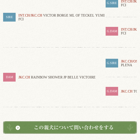
INT.CH/JKC
G.SIRE
FCI
INT.CH/JKC.CH
VICTOR BORGE ML OF TECKEL YUMI
SIRE
FCI
INT.CH/JKC
G.DAM
FCI
JKC.CH/OS/
G.SIRE
PLENA
DAM
JKC.CH
RAINBOW SHOWER JP BELLE VICTOIRE
G.DAM
JKC.CH
TOP
この親犬について問い合わせをする